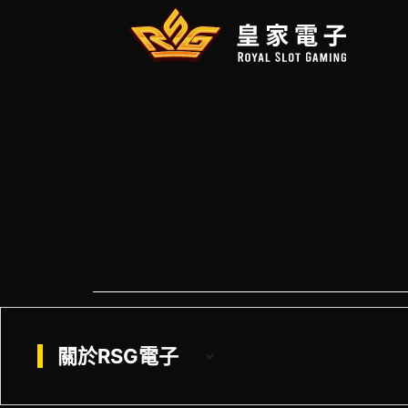
關於RSG電子