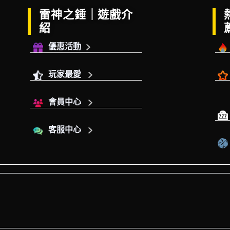
雷神之錘｜遊戲介
紹
優惠活動
玩家最愛
會員中心
客服中心