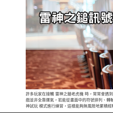
許多玩家在接觸 雷神之鎚老虎機 時，常常會遇
戲並非全靠運氣，若能從畫面中的符號排列、轉軸
神試玩 模式進行練習，這樣能夠無風險地累積經