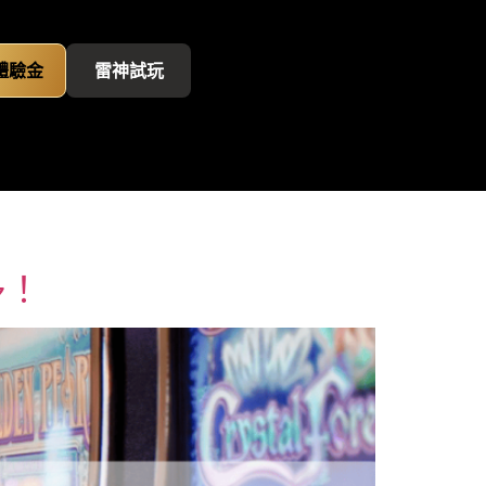
體驗金
雷神試玩
多！