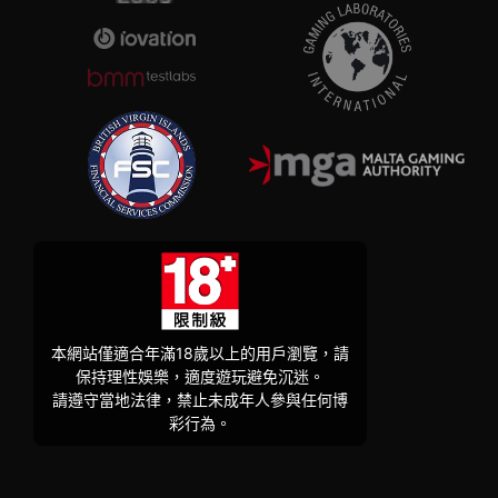
本網站僅適合年滿18歲以上的用戶瀏覽，請
保持理性娛樂，適度遊玩避免沉迷。
請遵守當地法律，禁止未成年人參與任何博
彩行為。