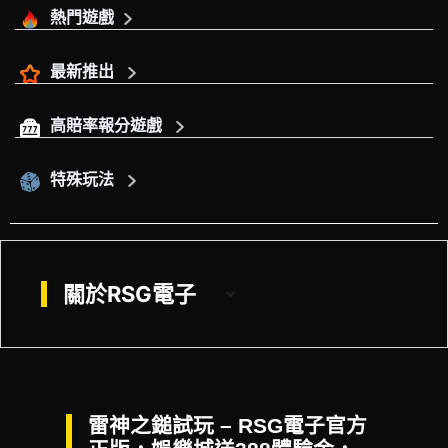
熱門遊戲
最新推出
高賠率報分遊戲
特殊玩法
關於RSG電子
雷神之鎚試玩 – RSG電子官方