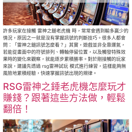
許多玩家在接觸 雷神之鎚老虎機 時，常常會遇到輸多贏少的
情況，原因之一就是沒有掌握訊號的判斷技巧。很多人都會
問：「雷神之鎚訊號怎麼看？」其實，遊戲並非全靠運氣，
若能從畫面中的符號排列、轉軸停留位置，以及觸發特殊效
果時的變化來觀察，就能逐步累積勝率。對於剛接觸的玩家
來說，建議先透過 rsg雷神試玩 模式進行練習，這樣能夠無
風險地累積經驗，快速掌握訊號出現的規律。
RSG雷神之錘老虎機怎麼玩才
賺錢？跟著這些方法做，輕鬆
翻倍！