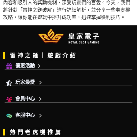
內容和吸引人的獎勳機制，深受玩家們的喜愛。今天，我們
將針對「雷神之鎚破解」進行詳細解析，並分享一些老虎機
攻略，讓你能在遊玩中提升成功率，迅速掌握獲利技巧。
雷神之錘｜遊戲介紹
優惠活動
玩家最愛
會員中心
客服中心
熱門老虎機推薦