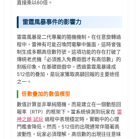
直接乘以60倍。
雷霆風暴事件的影響力
雷霆風暴是二代專屬的隨機機制。在任意旋轉過
程中，雷神有可能召喚閃電擊中盤面，這時會強
制生成多顆高倍數符號。這項功能的存在打破了
傳統老虎機「必須進入免費遊戲才有高倍數」的
刻板印象。在基礎遊戲中，透過雷霆風暴達成
512倍的疊加，是玩家獲取高額回報的主要途徑
之一。
倍數疊加的數值模型
數值計算並非單純隨機，而是建立在一個動態回
報率（RTP）的框架下。當系統偵測到玩家在
雷
神之鎚 試玩
過程中表現穩定時，實戰中的心理
門檻會降低。然而，512倍的出現通常伴隨著高
波動性，玩家必須理解，高倍數的出現往往意味