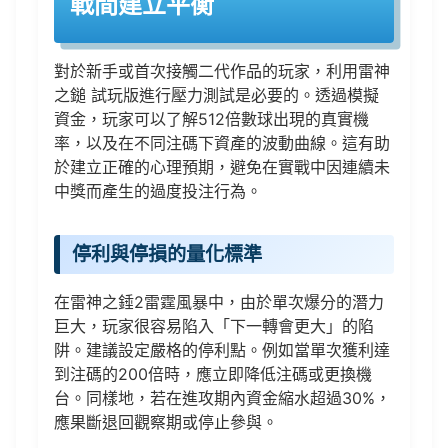
戰間建立平衡
對於新手或首次接觸二代作品的玩家，利用雷神
之鎚 試玩版進行壓力測試是必要的。透過模擬
資金，玩家可以了解512倍數球出現的真實機
率，以及在不同注碼下資產的波動曲線。這有助
於建立正確的心理預期，避免在實戰中因連續未
中獎而產生的過度投注行為。
停利與停損的量化標準
在雷神之錘2雷霆風暴中，由於單次爆分的潛力
巨大，玩家很容易陷入「下一轉會更大」的陷
阱。建議設定嚴格的停利點。例如當單次獲利達
到注碼的200倍時，應立即降低注碼或更換機
台。同樣地，若在進攻期內資金縮水超過30%，
應果斷退回觀察期或停止參與。