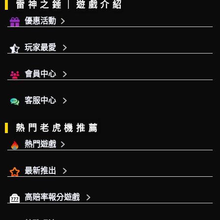
雷神之錘｜遊戲介紹
優惠活動
玩家最愛
會員中心
客服中心
熱門老虎機推薦
熱門遊戲
最新推出
高賠率報分遊戲