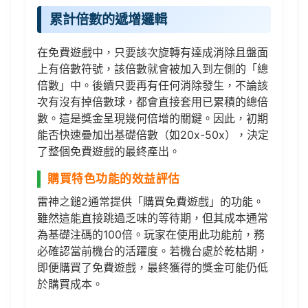
累計倍數的遞增邏輯
在免費遊戲中，只要該次旋轉有達成消除且盤面
上有倍數符號，該倍數就會被加入到左側的「總
倍數」中。後續只要再有任何消除發生，不論該
次有沒有掉倍數球，都會直接套用已累積的總倍
數。這是獎金呈現幾何倍增的關鍵。因此，初期
能否快速疊加出基礎倍數（如20x-50x），決定
了整個免費遊戲的最終產出。
購買特色功能的效益評估
雷神之鎚2通常提供「購買免費遊戲」的功能。
雖然這能直接跳過乏味的等待期，但其成本通常
為基礎注碼的100倍。玩家在使用此功能前，務
必確認當前機台的活躍度。若機台處於乾枯期，
即便購買了免費遊戲，最終獲得的獎金可能仍低
於購買成本。