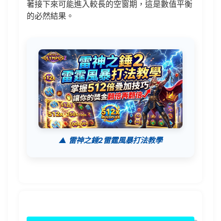
著接下來可能進入較長的空窗期，這是數值平衡
的必然結果。
▲ 雷神之錘2雷霆風暴打法教學