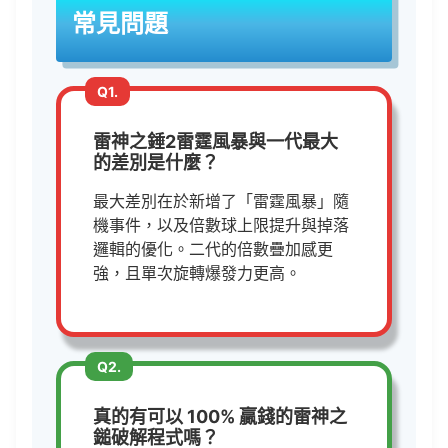
常見問題
Q1.
雷神之錘2雷霆風暴與一代最大
的差別是什麼？
最大差別在於新增了「雷霆風暴」隨
機事件，以及倍數球上限提升與掉落
邏輯的優化。二代的倍數疊加感更
強，且單次旋轉爆發力更高。
Q2.
真的有可以 100% 贏錢的雷神之
鎚破解程式嗎？