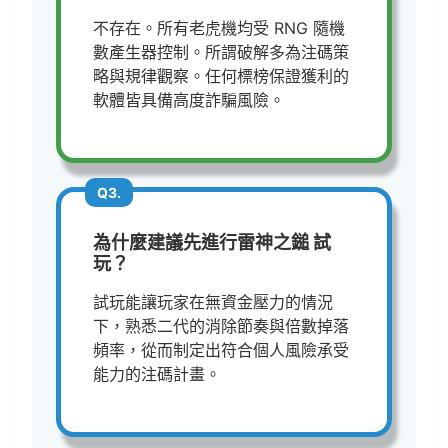
不存在。所有老虎機均受 RNG 隨機
數產生器控制。所謂破解多為注碼策
略與規律觀察。任何標榜保證獲利的
軟體皆具備高度詐騙風險。
Q3.
為什麼建議先進行雷神之鎚 試
玩？
試玩能讓玩家在無資金壓力的情況
下，熟悉二代的消除節奏與倍數掉落
頻率，從而制定出符合個人風險承受
能力的注碼計畫。