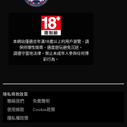
本網站僅適合年滿18歲以上的用戶瀏覽，請
保持理性娛樂，適度遊玩避免沉迷。
請遵守當地法律，禁止未成年人參與任何博
彩行為。
隱私條款政策
聯絡我們
免責聲明
使用條款
Cookie政策
隱私權政策