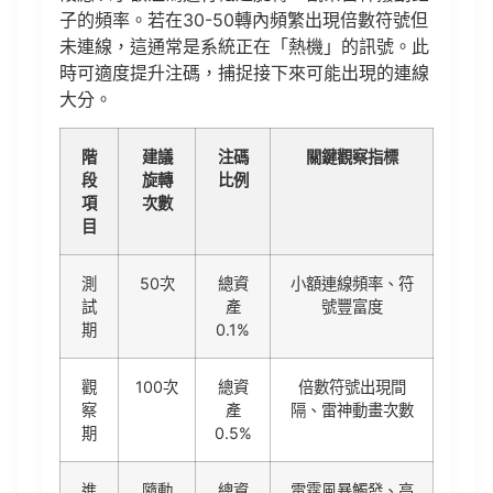
子的頻率。若在30-50轉內頻繁出現倍數符號但
未連線，這通常是系統正在「熱機」的訊號。此
時可適度提升注碼，捕捉接下來可能出現的連線
大分。
階
建議
注碼
關鍵觀察指標
段
旋轉
比例
項
次數
目
測
50次
總資
小額連線頻率、符
試
產
號豐富度
期
0.1%
觀
100次
總資
倍數符號出現間
察
產
隔、雷神動畫次數
期
0.5%
進
隨動
總資
雷霆風暴觸發、高