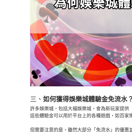
三、
如何獲得娛樂城體驗金免流水
許多娛樂城，包括大福娛樂城，會為新玩家提供
這些體驗金可以用於平台上的各種遊戲，如百家
但需要注意的是，雖然大部分「免流水」的優惠