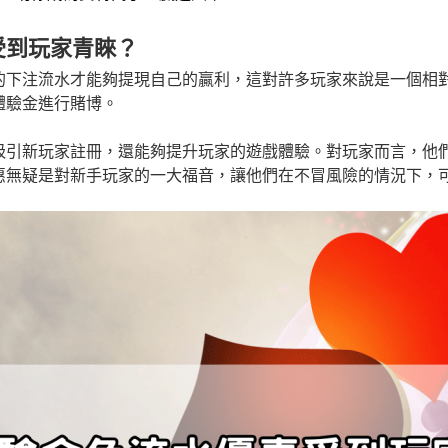
受到玩家青睞？
的下注流水才能夠提現自己的贏利，這對許多玩家來說是一個相
體驗金進行賭博。
吸引新玩家註冊，還能夠提升玩家的遊戲體驗。對玩家而言，他
惠無疑是對新手玩家的一大福音，讓他們在不冒風險的情況下，