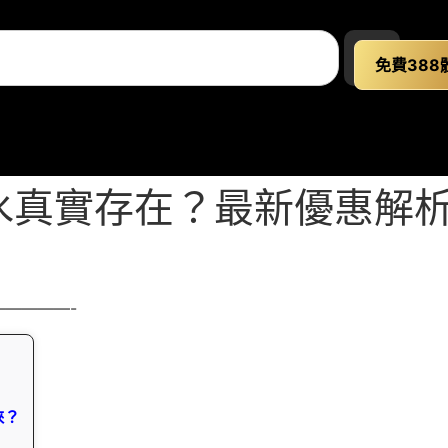
免費388
水真實存在？最新優惠解
————-
睞？