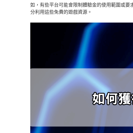
如，有些平台可能會限制體驗金的使用範圍或要
分利用這些免費的遊戲資源。