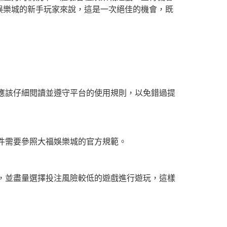
娛樂城的新手玩家來說，這是一次絕佳的機會，既
，應該仔細閱讀並遵守平台的使用規則，以免錯過提
條件需要參照大福娛樂城的官方規範。
則，並盡量選擇投注風險較低的遊戲進行遊玩，這樣