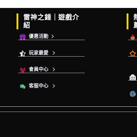
雷神之錘｜遊戲介
紹
優惠活動
玩家最愛
會員中心
客服中心