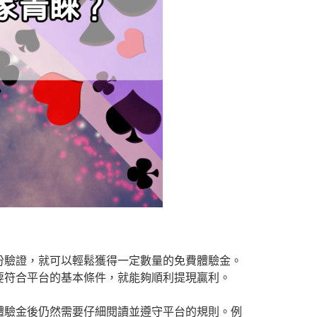
份驗證，就可以輕鬆獲得一定數量的免費體驗金。
要符合平台的基本條件，就能夠順利提現贏利。
體驗金後仍然需要仔細閱讀並遵守平台的規則。例