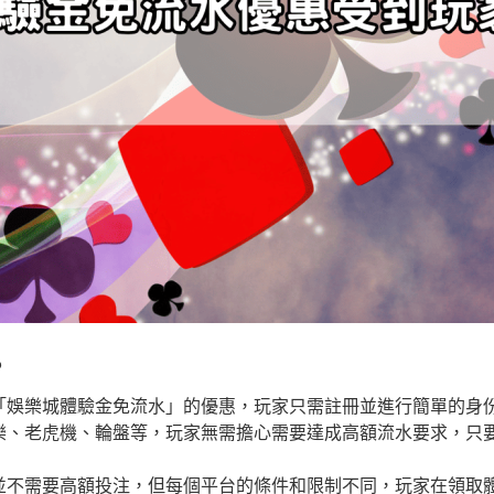
？
「娛樂城體驗金免流水」的優惠，玩家只需註冊並進行簡單的身
樂、老虎機、輪盤等，玩家無需擔心需要達成高額流水要求，只
並不需要高額投注，但每個平台的條件和限制不同，玩家在領取